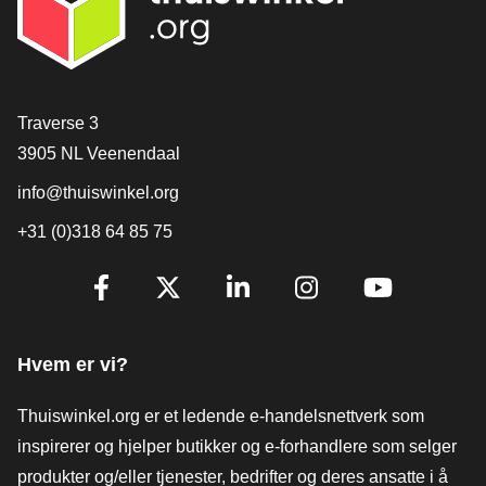
[_General:Contact]
Traverse 3
3905 NL Veenendaal
info@thuiswinkel.org
+31 (0)318 64 85 75
[_General:SocialMediaTitle]
Facebook
X
LinkedIn
Instagram
YouTube
Hvem er vi?
Thuiswinkel.org er et ledende e-handelsnettverk som
inspirerer og hjelper butikker og e-forhandlere som selger
produkter og/eller tjenester, bedrifter og deres ansatte i å