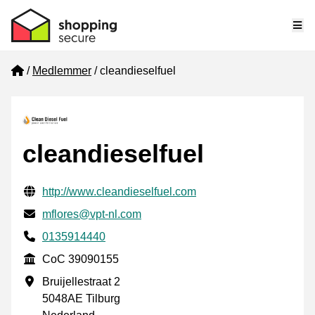
Me
Home
Medlemmer
cleandieselfuel
cleandieselfuel
Verifisert kontaktinformasjon
Website URL
http://www.cleandieselfuel.com
E-post
mflores@vpt-nl.com
Phone number
0135914440
CoC
CoC 39090155
Forretningsadresse
Bruijellestraat 2
5048AE Tilburg