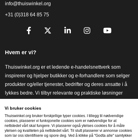
info@thuiswinkel.org
+31 (0)318 64 85 75
[_General:SocialMediaTitle]
Facebook
X
LinkedIn
Instagram
YouTube
Hvem er vi?
Thuiswinkel.org er et ledende e-handelsnettverk som
inspirerer og hjelper butikker og e-forhandlere som selger
produkter og/eller tjenester, bedrifter og deres ansatte i å
lykkes bedre. Vi tilbyr relevante og praktiske løsninger
med ulike tillitsmerker, Thuiswinkel-anmeldelser, juridiske
Vi bruker cookies
verktøy og råd, advokatvirksomhet, markedsundersøkelser,
Thuiswinkel.org bruker forskjellige typer cookies. I tillegg til nødvendige
og har vår egen utdanningsplattform, Thuiswinkel e-
cookies, plasserer vi funksjonelle cookies som er nødvendige for at
nettstedet vårt skal fungere. Vi plasserer også ytelses cookies for å måle
Academy.
ytelsen og kvaliteten på nettstedet vårt. Til slutt plasserer vi annonse cookies
som lar oss identifisere og spore deg. Ved å klikke på "Godta alle" samtykker