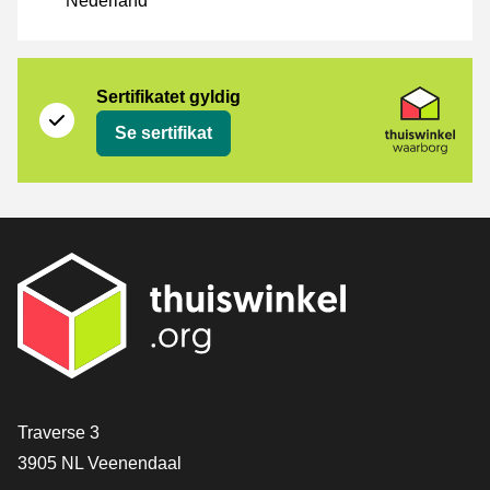
Nederland
Sertifikat
Thuiswinkel Waarborg
Sertifikatet gyldig
Se sertifikat
[_General:Contact]
Traverse 3
3905 NL Veenendaal