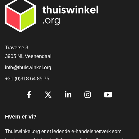
[_General:Contact]
Traverse 3
3905 NL Veenendaal
info@thuiswinkel.org
+31 (0)318 64 85 75
[_General:SocialMediaTitle]
Facebook
X
LinkedIn
Instagram
YouTube
Hvem er vi?
Thuiswinkel.org er et ledende e-handelsnettverk som