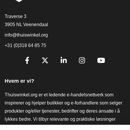
[_General:Contact]
Traverse 3
3905 NL Veenendaal
info@thuiswinkel.org
+31 (0)318 64 85 75
[_General:SocialMediaTitle]
Facebook
X
LinkedIn
Instagram
YouTube
Hvem er vi?
Thuiswinkel.org er et ledende e-handelsnettverk som
inspirerer og hjelper butikker og e-forhandlere som selger
produkter og/eller tjenester, bedrifter og deres ansatte i å
lykkes bedre. Vi tilbyr relevante og praktiske løsninger
med ulike tillitsmerker, Thuiswinkel-anmeldelser, juridiske