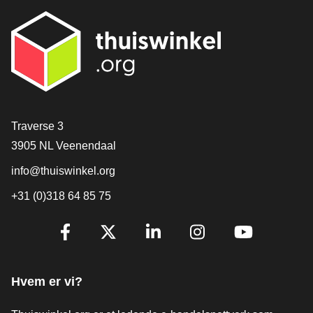
[_General:Contact]
Traverse 3
3905 NL Veenendaal
info@thuiswinkel.org
+31 (0)318 64 85 75
[_General:SocialMediaTitle]
Facebook
X
LinkedIn
Instagram
YouTube
Hvem er vi?