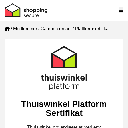
Me
Home
Medlemmer
Campercontact
Plattformsertifikat
Thuiswinkel Platform
Sertifikat
Thuiswinkel.org erklærer at medlem: