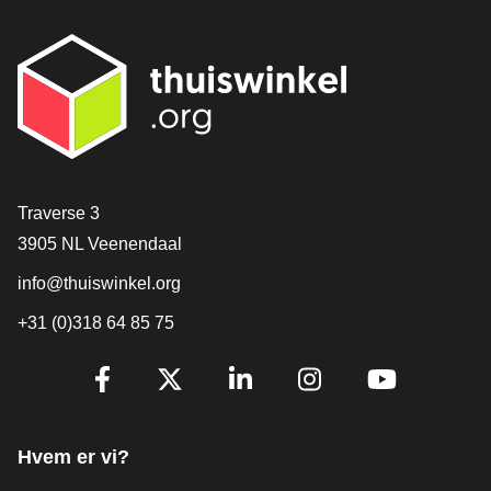
[_General:Contact]
Traverse 3
3905 NL Veenendaal
info@thuiswinkel.org
+31 (0)318 64 85 75
[_General:SocialMediaTitle]
Facebook
X
LinkedIn
Instagram
YouTube
Hvem er vi?