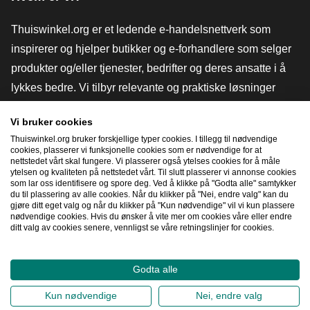
Thuiswinkel.org er et ledende e-handelsnettverk som
inspirerer og hjelper butikker og e-forhandlere som selger
produkter og/eller tjenester, bedrifter og deres ansatte i å
lykkes bedre. Vi tilbyr relevante og praktiske løsninger
med ulike tillitsmerker, Thuiswinkel-anmeldelser, juridiske
Vi bruker cookies
verktøy og råd, advokatvirksomhet, markedsundersøkelser,
Thuiswinkel.org bruker forskjellige typer cookies. I tillegg til nødvendige
og har vår egen utdanningsplattform, Thuiswinkel e-
cookies, plasserer vi funksjonelle cookies som er nødvendige for at
nettstedet vårt skal fungere. Vi plasserer også ytelses cookies for å måle
Academy.
ytelsen og kvaliteten på nettstedet vårt. Til slutt plasserer vi annonse cookies
som lar oss identifisere og spore deg. Ved å klikke på "Godta alle" samtykker
du til plassering av alle cookies. Når du klikker på "Nei, endre valg" kan du
gjøre ditt eget valg og når du klikker på "Kun nødvendige" vil vi kun plassere
Naviger raskt
nødvendige cookies. Hvis du ønsker å vite mer om cookies våre eller endre
ditt valg av cookies senere, vennligst se våre retningslinjer for cookies.
[_G
Godta alle
2026
©
Thuiswinkel.org
Kun nødvendige
Nei, endre valg
Personvernerklæring
Erklæring om informasjonskapsler