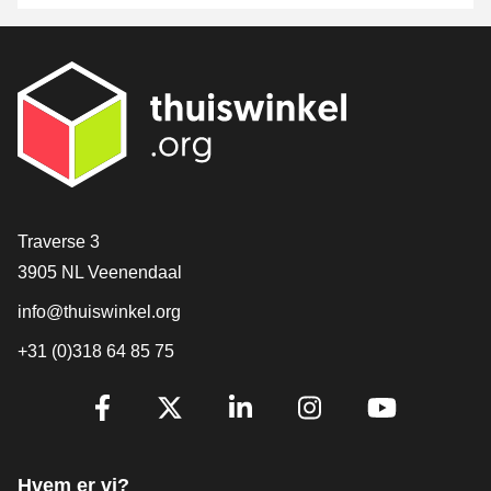
[_General:Contact]
Traverse 3
3905 NL Veenendaal
info@thuiswinkel.org
+31 (0)318 64 85 75
[_General:SocialMediaTitle]
Facebook
X
LinkedIn
Instagram
YouTube
Hvem er vi?