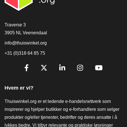
[_General:Contact]
Traverse 3
3905 NL Veenendaal
info@thuiswinkel.org
+31 (0)318 64 85 75
[_General:SocialMediaTitle]
Facebook
X
LinkedIn
Instagram
YouTube
Hvem er vi?
Thuiswinkel.org er et ledende e-handelsnettverk som
inspirerer og hjelper butikker og e-forhandlere som selger
produkter og/eller tjenester, bedrifter og deres ansatte i å
lykkes bedre. Vi tilbyr relevante og praktiske løsninger