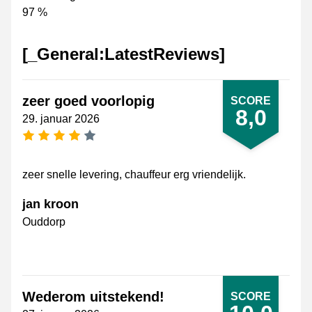
97 %
[_General:LatestReviews]
zeer goed voorlopig
SCORE
8,0
29. januar 2026
[_General:NumberOfStarsPluralFormat]
zeer snelle levering, chauffeur erg vriendelijk.
jan kroon
Ouddorp
Wederom uitstekend!
SCORE