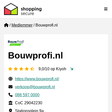
Me
Home
Medlemmer
Bouwprofi.nl
Bouwprofi.nl
[_General:NumberOfStarsPluralFormat]
9,0/10 op Kiyoh
Verifisert kontaktinformasjon
Website URL
https://www.bouwprofi.nl/
E-post
verkoop@bouwprofi.nl
Phone number
088 597 0000
CoC
CoC 29042230
Forretningsadresse
Stationsplein 9a