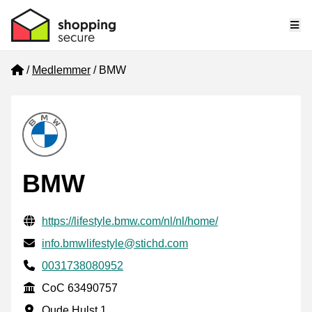
Me
Home
Medlemmer
BMW
BMW
Verifisert kontaktinformasjon
Website URL
https://lifestyle.bmw.com/nl/nl/home/
E-post
info.bmwlifestyle@stichd.com
Phone number
0031738080952
CoC
CoC 63490757
Forretningsadresse
Oude Hulst 1