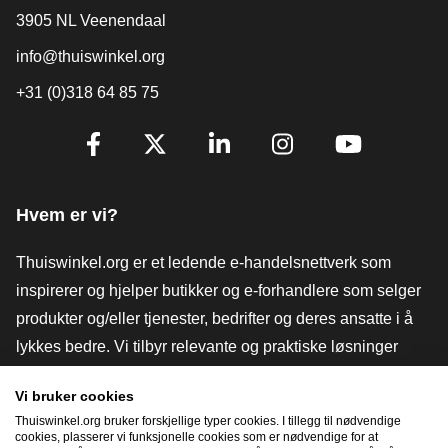
3905 NL Veenendaal
info@thuiswinkel.org
+31 (0)318 64 85 75
[_General:SocialMediaTitle]
Facebook
X
LinkedIn
Instagram
YouTube
Hvem er vi?
Thuiswinkel.org er et ledende e-handelsnettverk som
inspirerer og hjelper butikker og e-forhandlere som selger
produkter og/eller tjenester, bedrifter og deres ansatte i å
lykkes bedre. Vi tilbyr relevante og praktiske løsninger
med ulike tillitsmerker, Thuiswinkel-anmeldelser, juridiske
Vi bruker cookies
verktøy og råd, advokatvirksomhet, markedsundersøkelser,
Thuiswinkel.org bruker forskjellige typer cookies. I tillegg til nødvendige
og har vår egen utdanningsplattform, Thuiswinkel e-
cookies, plasserer vi funksjonelle cookies som er nødvendige for at