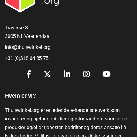
[_General:Contact]
Traverse 3
3905 NL Veenendaal
info@thuiswinkel.org
+31 (0)318 64 85 75
[_General:SocialMediaTitle]
Facebook
X
LinkedIn
Instagram
YouTube
Hvem er vi?
Thuiswinkel.org er et ledende e-handelsnettverk som
inspirerer og hjelper butikker og e-forhandlere som selger
produkter og/eller tjenester, bedrifter og deres ansatte i å
lykkes bedre. Vi tilbyr relevante og praktiske løsninger