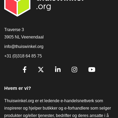
[_General:Contact]
Traverse 3
3905 NL Veenendaal
info@thuiswinkel.org
+31 (0)318 64 85 75
[_General:SocialMediaTitle]
Facebook
X
LinkedIn
Instagram
YouTube
Hvem er vi?
Thuiswinkel.org er et ledende e-handelsnettverk som
inspirerer og hjelper butikker og e-forhandlere som selger
produkter og/eller tjenester, bedrifter og deres ansatte i å