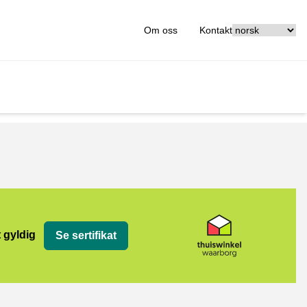
[_General:Langu
Om oss
Kontakt
org
t gyldig
Se sertifikat