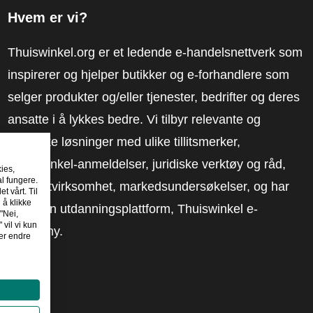
Hvem er vi?
Thuiswinkel.org er et ledende e-handelsnettverk som
inspirerer og hjelper butikker og e-forhandlere som
selger produkter og/eller tjenester, bedrifter og deres
ansatte i å lykkes bedre. Vi tilbyr relevante og
praktiske løsninger med ulike tillitsmerker,
Thuiswinkel-anmeldelser, juridiske verktøy og råd,
kies,
al fungere.
advokatvirksomhet, markedsundersøkelser, og har
t vårt. Til
 å klikke
vår egen utdanningsplattform, Thuiswinkel e-
"Nei,
 vil vi kun
Academy.
er endre