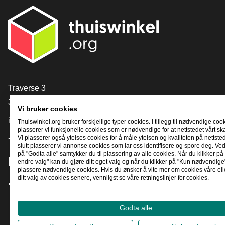
[_General:Contact]
Traverse 3
3905 NL Veenendaal
Vi bruker cookies
info@thuiswinkel.org
Thuiswinkel.org bruker forskjellige typer cookies. I tillegg til nødvendige coo
plasserer vi funksjonelle cookies som er nødvendige for at nettstedet vårt sk
+31 (0)318 64 85 75
Vi plasserer også ytelses cookies for å måle ytelsen og kvaliteten på nettstede
slutt plasserer vi annonse cookies som lar oss identifisere og spore deg. Ved
på "Godta alle" samtykker du til plassering av alle cookies. Når du klikker på 
[_General:SocialMediaTitle]
endre valg" kan du gjøre ditt eget valg og når du klikker på "Kun nødvendige"
plassere nødvendige cookies. Hvis du ønsker å vite mer om cookies våre ell
ditt valg av cookies senere, vennligst se våre retningslinjer for cookies.
Facebook
X
LinkedIn
Instagram
YouTube
Godta alle