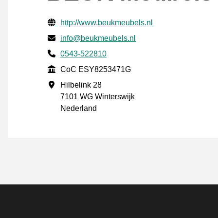
Verifisert kontaktinformasjon
Website URL
http://www.beukmeubels.nl
E-post
info@beukmeubels.nl
Phone number
0543-522810
CoC
CoC ESY8253471G
Forretningsadresse
Hilbelink 28
7101 WG Winterswijk
Nederland