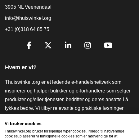
3905 NL Veenendaal
info@thuiswinkel.org
+31 (0)318 64 85 75
[_General:SocialMediaTitle]
Facebook
X
LinkedIn
Instagram
YouTube
Hvem er vi?
Thuiswinkel.org er et ledende e-handelsnettverk som
inspirerer og hjelper butikker og e-forhandlere som selger
produkter og/eller tjenester, bedrifter og deres ansatte i å
lykkes bedre. Vi tilbyr relevante og praktiske løsninger
med ulike tillitsmerker, Thuiswinkel-anmeldelser, juridiske
Vi bruker cookies
verktøy og råd, advokatvirksomhet, markedsundersøkelser,
Thuiswinkel.org bruker forskjellige typer cookies. I tillegg til nødvendige
og har vår egen utdanningsplattform, Thuiswinkel e-
cookies, plasserer vi funksjonelle cookies som er nødvendige for at