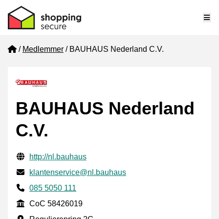
Me
Home
Medlemmer
BAUHAUS Nederland C.V.
BAUHAUS Nederland
C.V.
Verifisert kontaktinformasjon
Website URL
http://nl.bauhaus
E-post
klantenservice@nl.bauhaus
Phone number
085 5050 111
CoC
CoC 58426019
Forretningsadresse