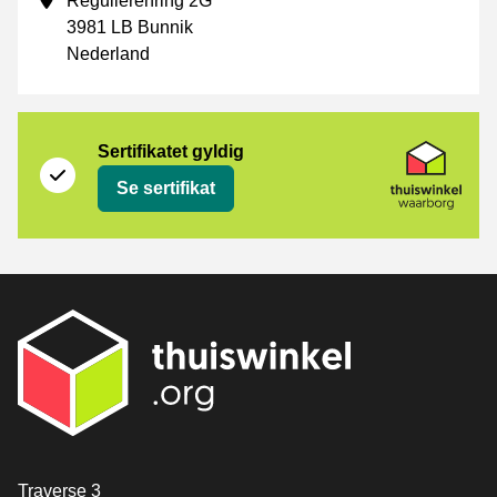
Regulierenring 2G
3981 LB Bunnik
Nederland
Sertifikat
Thuiswinkel Waarborg
Sertifikatet gyldig
Se sertifikat
[_General:Contact]
Traverse 3