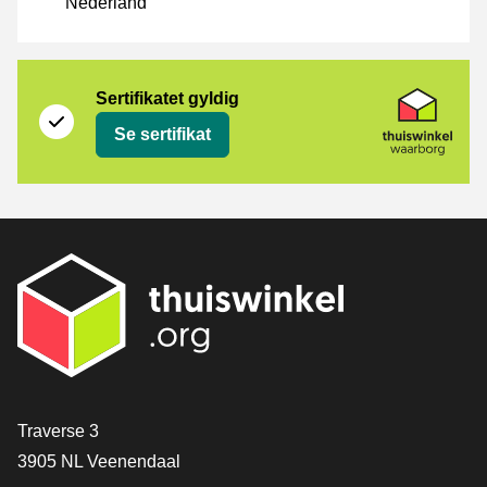
Nederland
Sertifikat
Thuiswinkel Waarborg
Sertifikatet gyldig
Se sertifikat
[_General:Contact]
Traverse 3
3905 NL Veenendaal