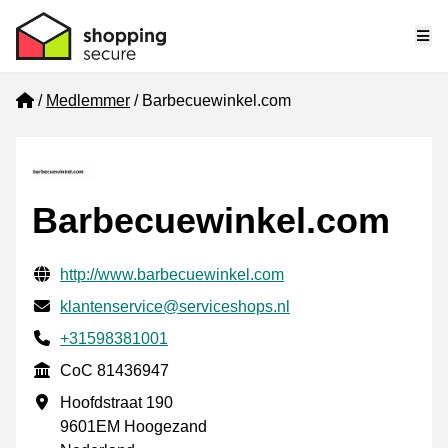
Me
Home
Medlemmer
Barbecuewinkel.com
Barbecuewinkel.com
Verifisert kontaktinformasjon
Website URL
http://www.barbecuewinkel.com
E-post
klantenservice@serviceshops.nl
Phone number
+31598381001
CoC
CoC 81436947
Forretningsadresse
Hoofdstraat 190
9601EM Hoogezand