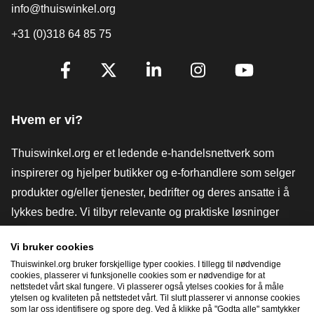
info@thuiswinkel.org
+31 (0)318 64 85 75
[_General:SocialMediaTitle]
Facebook
X
LinkedIn
Instagram
YouTube
Hvem er vi?
Thuiswinkel.org er et ledende e-handelsnettverk som
inspirerer og hjelper butikker og e-forhandlere som selger
produkter og/eller tjenester, bedrifter og deres ansatte i å
lykkes bedre. Vi tilbyr relevante og praktiske løsninger
med ulike tillitsmerker, Thuiswinkel-anmeldelser, juridiske
Vi bruker cookies
verktøy og råd, advokatvirksomhet, markedsundersøkelser,
Thuiswinkel.org bruker forskjellige typer cookies. I tillegg til nødvendige
og har vår egen utdanningsplattform, Thuiswinkel e-
cookies, plasserer vi funksjonelle cookies som er nødvendige for at
nettstedet vårt skal fungere. Vi plasserer også ytelses cookies for å måle
Academy.
ytelsen og kvaliteten på nettstedet vårt. Til slutt plasserer vi annonse cookies
som lar oss identifisere og spore deg. Ved å klikke på "Godta alle" samtykker