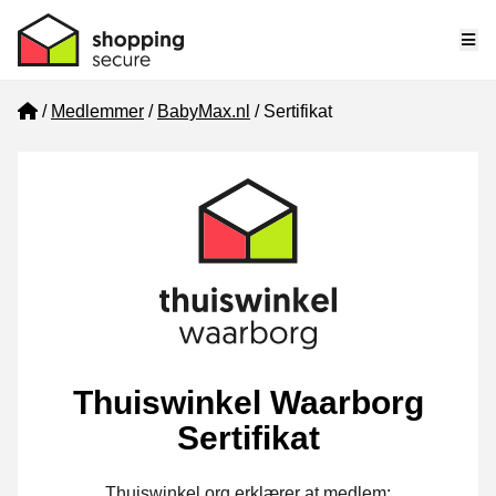
Me
Home
Medlemmer
BabyMax.nl
Sertifikat
Thuiswinkel Waarborg
Sertifikat
Thuiswinkel.org erklærer at medlem: