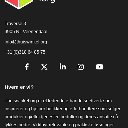
[_General:Contact]
Traverse 3
3905 NL Veenendaal
info@thuiswinkel.org
+31 (0)318 64 85 75
[_General:SocialMediaTitle]
Facebook
X
LinkedIn
Instagram
YouTube
Hvem er vi?
Thuiswinkel.org er et ledende e-handelsnettverk som
inspirerer og hjelper butikker og e-forhandlere som selger
produkter og/eller tjenester, bedrifter og deres ansatte i å
lykkes bedre. Vi tilbyr relevante og praktiske løsninger