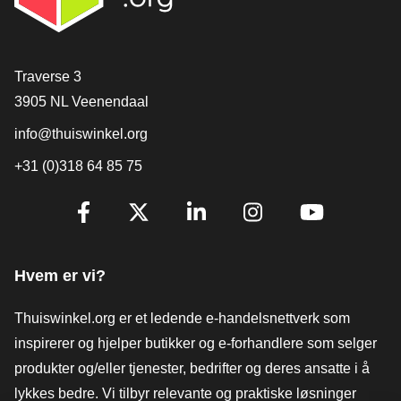
[_General:Contact]
Traverse 3
3905 NL Veenendaal
info@thuiswinkel.org
+31 (0)318 64 85 75
[_General:SocialMediaTitle]
Facebook
X
LinkedIn
Instagram
YouTube
Hvem er vi?
Thuiswinkel.org er et ledende e-handelsnettverk som
inspirerer og hjelper butikker og e-forhandlere som selger
produkter og/eller tjenester, bedrifter og deres ansatte i å
lykkes bedre. Vi tilbyr relevante og praktiske løsninger