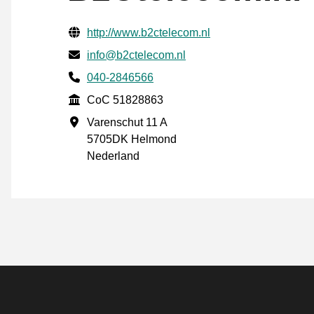
Verifisert kontaktinformasjon
Website URL
http://www.b2ctelecom.nl
E-post
info@b2ctelecom.nl
Phone number
040-2846566
CoC
CoC 51828863
Forretningsadresse
Varenschut 11 A
5705DK Helmond
Nederland