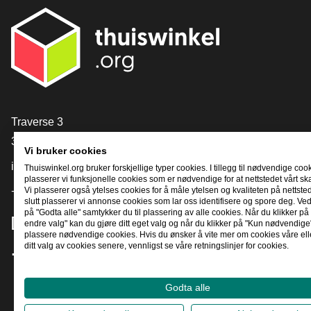
[_General:Contact]
Traverse 3
3905 NL Veenendaal
Vi bruker cookies
info@thuiswinkel.org
Thuiswinkel.org bruker forskjellige typer cookies. I tillegg til nødvendige coo
plasserer vi funksjonelle cookies som er nødvendige for at nettstedet vårt sk
+31 (0)318 64 85 75
Vi plasserer også ytelses cookies for å måle ytelsen og kvaliteten på nettstede
slutt plasserer vi annonse cookies som lar oss identifisere og spore deg. Ved
på "Godta alle" samtykker du til plassering av alle cookies. Når du klikker på 
[_General:SocialMediaTitle]
endre valg" kan du gjøre ditt eget valg og når du klikker på "Kun nødvendige"
plassere nødvendige cookies. Hvis du ønsker å vite mer om cookies våre ell
ditt valg av cookies senere, vennligst se våre retningslinjer for cookies.
Facebook
X
LinkedIn
Instagram
YouTube
Godta alle