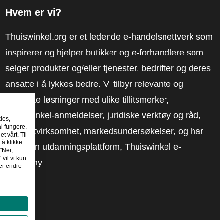
Hvem er vi?
Thuiswinkel.org er et ledende e-handelsnettverk som
inspirerer og hjelper butikker og e-forhandlere som
selger produkter og/eller tjenester, bedrifter og deres
ansatte i å lykkes bedre. Vi tilbyr relevante og
praktiske løsninger med ulike tillitsmerker,
Thuiswinkel-anmeldelser, juridiske verktøy og råd,
kies,
al fungere.
advokatvirksomhet, markedsundersøkelser, og har
t vårt. Til
 å klikke
vår egen utdanningsplattform, Thuiswinkel e-
"Nei,
 vil vi kun
Academy.
er endre