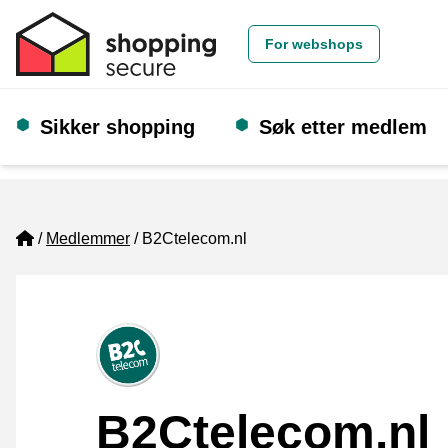
For webshops
Sikker shopping
Søk etter medlem
Home
Medlemmer
B2Ctelecom.nl
B2Ctelecom.nl