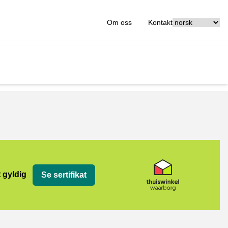
[_General:Langu
Om oss
Kontakt
org
t gyldig
Se sertifikat