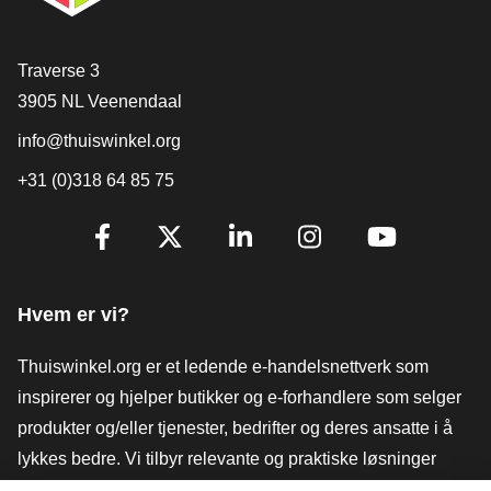
[_General:Contact]
Traverse 3
3905 NL Veenendaal
info@thuiswinkel.org
+31 (0)318 64 85 75
[_General:SocialMediaTitle]
Facebook
X
LinkedIn
Instagram
YouTube
Hvem er vi?
Thuiswinkel.org er et ledende e-handelsnettverk som
inspirerer og hjelper butikker og e-forhandlere som selger
produkter og/eller tjenester, bedrifter og deres ansatte i å
lykkes bedre. Vi tilbyr relevante og praktiske løsninger
med ulike tillitsmerker, Thuiswinkel-anmeldelser, juridiske