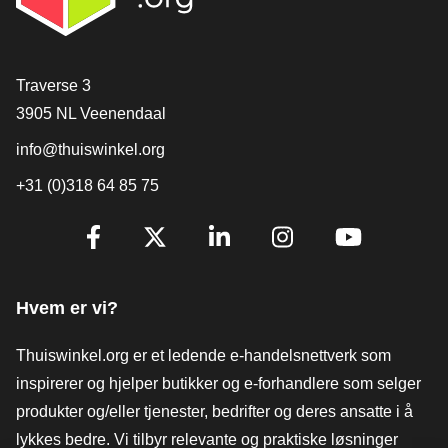
[_General:Contact]
Traverse 3
3905 NL Veenendaal
info@thuiswinkel.org
+31 (0)318 64 85 75
[_General:SocialMediaTitle]
Facebook
X
LinkedIn
Instagram
YouTube
Hvem er vi?
Thuiswinkel.org er et ledende e-handelsnettverk som
inspirerer og hjelper butikker og e-forhandlere som selger
produkter og/eller tjenester, bedrifter og deres ansatte i å
lykkes bedre. Vi tilbyr relevante og praktiske løsninger