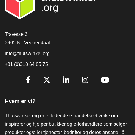
[_General:Contact]
Traverse 3
3905 NL Veenendaal
info@thuiswinkel.org
+31 (0)318 64 85 75
[_General:SocialMediaTitle]
Facebook
X
LinkedIn
Instagram
YouTube
Hvem er vi?
Thuiswinkel.org er et ledende e-handelsnettverk som
inspirerer og hjelper butikker og e-forhandlere som selger
produkter og/eller tjenester, bedrifter og deres ansatte i å