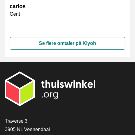
carlos
Gent
Se flere omtaler på Kiyoh
[_General:Contact]
Traverse 3
3905 NL Veenendaal