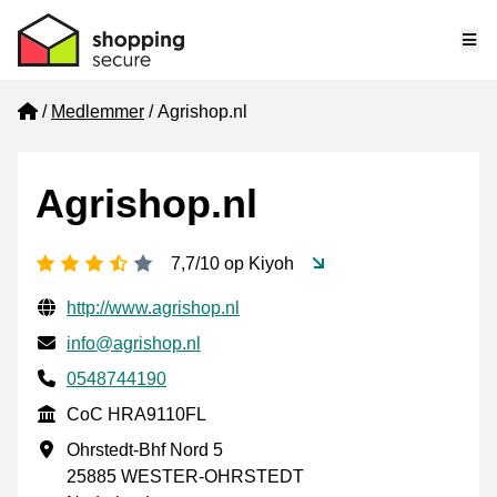
Me
Home
Medlemmer
Agrishop.nl
Agrishop.nl
[_General:NumberOfStarsPluralFormat]
7,7/10 op Kiyoh
Verifisert kontaktinformasjon
Website URL
http://www.agrishop.nl
E-post
info@agrishop.nl
Phone number
0548744190
CoC
CoC HRA9110FL
Forretningsadresse
Ohrstedt-Bhf Nord 5
25885 WESTER-OHRSTEDT