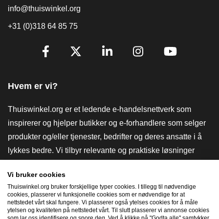
info@thuiswinkel.org
+31 (0)318 64 85 75
[_General:SocialMediaTitle]
Facebook
X
LinkedIn
Instagram
YouTube
Hvem er vi?
Thuiswinkel.org er et ledende e-handelsnettverk som
inspirerer og hjelper butikker og e-forhandlere som selger
produkter og/eller tjenester, bedrifter og deres ansatte i å
lykkes bedre. Vi tilbyr relevante og praktiske løsninger
med ulike tillitsmerker, Thuiswinkel-anmeldelser, juridiske
Vi bruker cookies
verktøy og råd, advokatvirksomhet, markedsundersøkelser,
Thuiswinkel.org bruker forskjellige typer cookies. I tillegg til nødvendige
og har vår egen utdanningsplattform, Thuiswinkel e-
cookies, plasserer vi funksjonelle cookies som er nødvendige for at
nettstedet vårt skal fungere. Vi plasserer også ytelses cookies for å måle
Academy.
ytelsen og kvaliteten på nettstedet vårt. Til slutt plasserer vi annonse cookies
som lar oss identifisere og spore deg. Ved å klikke på "Godta alle" samtykker