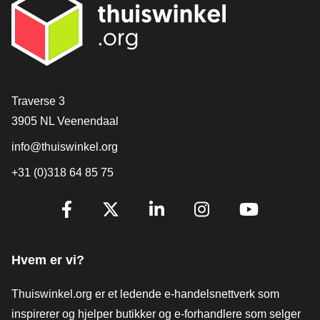
[_General:Contact]
Traverse 3
3905 NL Veenendaal
info@thuiswinkel.org
+31 (0)318 64 85 75
[_General:SocialMediaTitle]
Facebook
X
LinkedIn
Instagram
YouTube
Hvem er vi?
Thuiswinkel.org er et ledende e-handelsnettverk som
inspirerer og hjelper butikker og e-forhandlere som selger