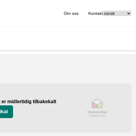
[_General:Langu
Om oss
Kontakt
org
t er midlertidig tilbakekalt
ikat