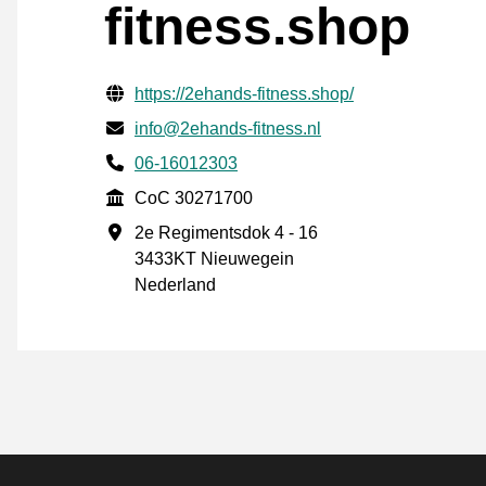
fitness.shop
Verifisert kontaktinformasjon
Website URL
https://2ehands-fitness.shop/
E-post
info@2ehands-fitness.nl
Phone number
06-16012303
CoC
CoC 30271700
Forretningsadresse
2e Regimentsdok 4 - 16
3433KT Nieuwegein
Nederland