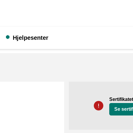
Hjelpesenter
Sertifikat
Thuiswinkel Waarb
Sertifikate
Se sertif