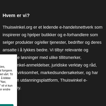
Hvem er vi?
Thuiswinkel.org er et ledende e-handelsnettverk som
inspirerer og hjelper butikker og e-forhandlere som
selger produkter og/eller tjenester, bedrifter og deres
ansatte i å lykkes bedre. Vi tilbyr relevante og
praktiske løsninger med ulike tillitsmerker,
Thuiswinkel-anmeldelser, juridiske verktøy og råd,
kies,
al fungere.
advokatvirksomhet, markedsundersøkelser, og har
t vårt. Til
 å klikke
vår egen utdanningsplattform, Thuiswinkel e-
"Nei,
 vil vi kun
Academy.
er endre