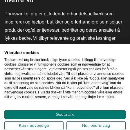
Hvem er vi?
Thuiswinkel.org er et ledende e-handelsnettverk som
inspirerer og hjelper butikker og e-forhandlere som selger
produkter og/eller tjenester, bedrifter og deres ansatte i å
lykkes bedre. Vi tilbyr relevante og praktiske løsninger
med ulike tillitsmerker, Thuiswinkel-anmeldelser, juridiske
Vi bruker cookies
verktøy og råd, advokatvirksomhet, markedsundersøkelser,
Thuiswinkel.org bruker forskjellige typer cookies. I tillegg til nødvendige
og har vår egen utdanningsplattform, Thuiswinkel e-
cookies, plasserer vi funksjonelle cookies som er nødvendige for at
nettstedet vårt skal fungere. Vi plasserer også ytelses cookies for å måle
Academy.
ytelsen og kvaliteten på nettstedet vårt. Til slutt plasserer vi annonse cookies
som lar oss identifisere og spore deg. Ved å klikke på "Godta alle" samtykker
du til plassering av alle cookies. Når du klikker på "Nei, endre valg" kan du
gjøre ditt eget valg og når du klikker på "Kun nødvendige" vil vi kun plassere
Naviger raskt
nødvendige cookies. Hvis du ønsker å vite mer om cookies våre eller endre
ditt valg av cookies senere, vennligst se våre retningslinjer for cookies.
[_G
Godta alle
2026
©
Thuiswinkel.org
Kun nødvendige
Nei, endre valg
Personvernerklæring
Erklæring om informasjonskapsler