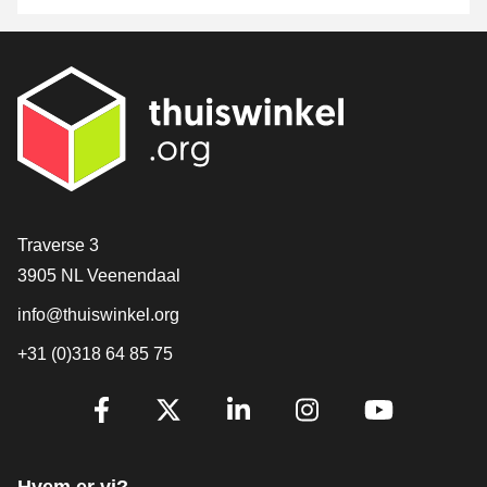
[_General:Contact]
Traverse 3
3905 NL Veenendaal
info@thuiswinkel.org
+31 (0)318 64 85 75
[_General:SocialMediaTitle]
Facebook
X
LinkedIn
Instagram
YouTube