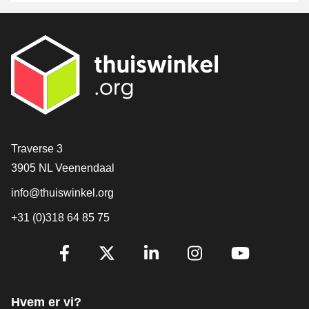
[_General:Contact]
Traverse 3
3905 NL Veenendaal
info@thuiswinkel.org
+31 (0)318 64 85 75
[_General:SocialMediaTitle]
Facebook
X
LinkedIn
Instagram
YouTube
Hvem er vi?