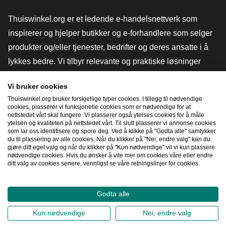
Thuiswinkel.org er et ledende e-handelsnettverk som
inspirerer og hjelper butikker og e-forhandlere som selger
produkter og/eller tjenester, bedrifter og deres ansatte i å
lykkes bedre. Vi tilbyr relevante og praktiske løsninger
med ulike tillitsmerker, Thuiswinkel-anmeldelser, juridiske
Vi bruker cookies
verktøy og råd, advokatvirksomhet, markedsundersøkelser,
Thuiswinkel.org bruker forskjellige typer cookies. I tillegg til nødvendige
og har vår egen utdanningsplattform, Thuiswinkel e-
cookies, plasserer vi funksjonelle cookies som er nødvendige for at
nettstedet vårt skal fungere. Vi plasserer også ytelses cookies for å måle
Academy.
ytelsen og kvaliteten på nettstedet vårt. Til slutt plasserer vi annonse cookies
som lar oss identifisere og spore deg. Ved å klikke på "Godta alle" samtykker
du til plassering av alle cookies. Når du klikker på "Nei, endre valg" kan du
gjøre ditt eget valg og når du klikker på "Kun nødvendige" vil vi kun plassere
Naviger raskt
nødvendige cookies. Hvis du ønsker å vite mer om cookies våre eller endre
ditt valg av cookies senere, vennligst se våre retningslinjer for cookies.
[_G
Godta alle
2026
©
Thuiswinkel.org
Kun nødvendige
Nei, endre valg
Personvernerklæring
Erklæring om informasjonskapsler