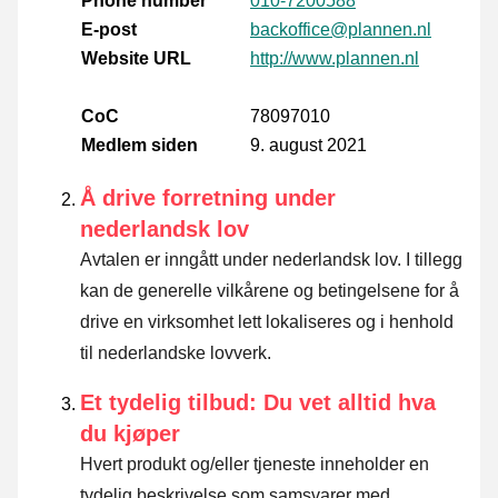
Phone number
010-7200588
E-post
backoffice@plannen.nl
Website URL
http://www.plannen.nl
CoC
78097010
Medlem siden
9. august 2021
Å drive forretning under
nederlandsk lov
Avtalen er inngått under nederlandsk lov. I tillegg
kan de generelle vilkårene og betingelsene for å
drive en virksomhet lett lokaliseres og i henhold
til nederlandske lovverk.
Et tydelig tilbud: Du vet alltid hva
du kjøper
Hvert produkt og/eller tjeneste inneholder en
tydelig beskrivelse som samsvarer med