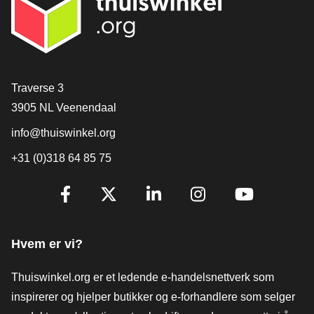
[_General:Contact]
Traverse 3
3905 NL Veenendaal
info@thuiswinkel.org
+31 (0)318 64 85 75
[_General:SocialMediaTitle]
Facebook
X
LinkedIn
Instagram
YouTube
Hvem er vi?
Thuiswinkel.org er et ledende e-handelsnettverk som
inspirerer og hjelper butikker og e-forhandlere som selger