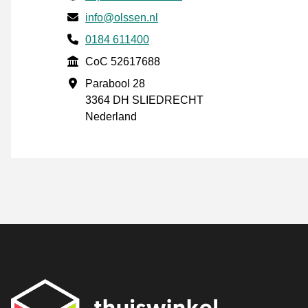
E-post
info@olssen.nl
Phone number
0184 611400
CoC
CoC 52617688
Forretningsadresse
Parabool 28
3364 DH SLIEDRECHT
Nederland