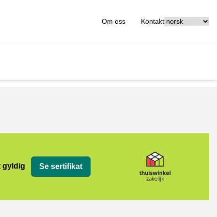
[_General:Langu
Om oss
Kontakt
jk
t gyldig
Se sertifikat