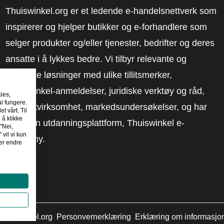
Thuiswinkel.org er et ledende e-handelsnettverk som
inspirerer og hjelper butikker og e-forhandlere som
selger produkter og/eller tjenester, bedrifter og deres
ansatte i å lykkes bedre. Vi tilbyr relevante og
praktiske løsninger med ulike tillitsmerker,
Thuiswinkel-anmeldelser, juridiske verktøy og råd,
kies,
al fungere.
advokatvirksomhet, markedsundersøkelser, og har
t vårt. Til
 å klikke
vår egen utdanningsplattform, Thuiswinkel e-
"Nei,
 vil vi kun
Academy.
er endre
huiswinkel.org
Personvernerklæring
Erklæring om informasjo