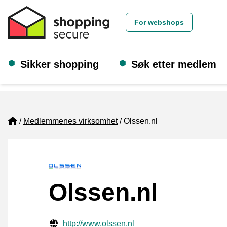
For webshops
Sikker shopping
Søk etter medlem
Home
Medlemmenes virksomhet
Olssen.nl
Olssen.nl
Verifisert kontaktinformasjon
Website URL
http://www.olssen.nl