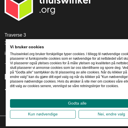
[_General:Contact]
Traverse 3
3905 NL Veenendaal
Vi bruker cookies
info@thuiswinkel.org
Thuiswinkel.org bruker forskjellige typer cookies. I tillegg til nødvendige coo
plasserer vi funksjonelle cookies som er nødvendige for at nettstedet vårt sk
Vi plasserer også ytelses cookies for å måle ytelsen og kvaliteten på nettstede
+31 (0)318 64 85 75
slutt plasserer vi annonse cookies som lar oss identifisere og spore deg. Ved
på "Godta alle" samtykker du til plassering av alle cookies. Når du klikker på 
[_General:SocialMediaTitle]
endre valg" kan du gjøre ditt eget valg og når du klikker på "Kun nødvendige"
plassere nødvendige cookies. Hvis du ønsker å vite mer om cookies våre ell
ditt valg av cookies senere, vennligst se våre retningslinjer for cookies.
Facebook
X
LinkedIn
Instagram
YouTube
Godta alle
Kun nødvendige
Nei, endre valg
2026
©
T