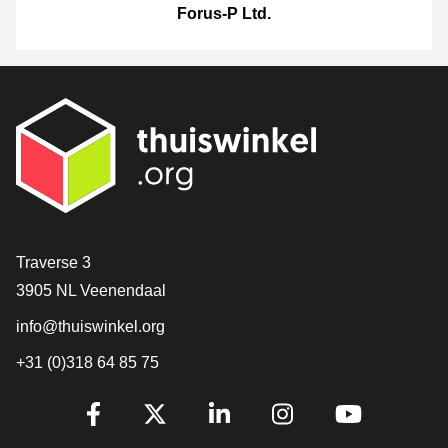
Forus-P Ltd.
[_General:Contact]
Traverse 3
3905 NL Veenendaal
info@thuiswinkel.org
+31 (0)318 64 85 75
[_General:SocialMediaTitle]
Facebook
X
LinkedIn
Instagram
YouTube