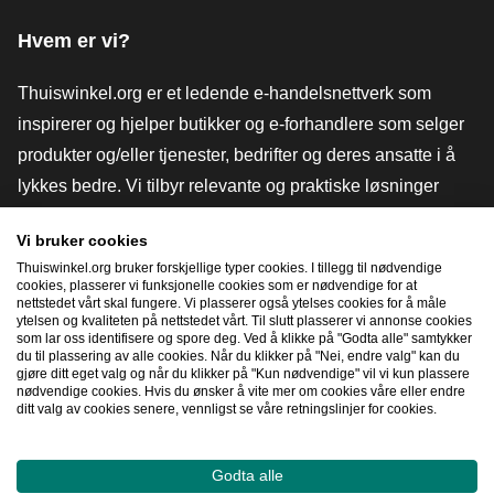
Hvem er vi?
Thuiswinkel.org er et ledende e-handelsnettverk som
inspirerer og hjelper butikker og e-forhandlere som selger
produkter og/eller tjenester, bedrifter og deres ansatte i å
lykkes bedre. Vi tilbyr relevante og praktiske løsninger
med ulike tillitsmerker, Thuiswinkel-anmeldelser, juridiske
Vi bruker cookies
verktøy og råd, advokatvirksomhet, markedsundersøkelser,
Thuiswinkel.org bruker forskjellige typer cookies. I tillegg til nødvendige
og har vår egen utdanningsplattform, Thuiswinkel e-
cookies, plasserer vi funksjonelle cookies som er nødvendige for at
nettstedet vårt skal fungere. Vi plasserer også ytelses cookies for å måle
Academy.
ytelsen og kvaliteten på nettstedet vårt. Til slutt plasserer vi annonse cookies
som lar oss identifisere og spore deg. Ved å klikke på "Godta alle" samtykker
du til plassering av alle cookies. Når du klikker på "Nei, endre valg" kan du
gjøre ditt eget valg og når du klikker på "Kun nødvendige" vil vi kun plassere
Naviger raskt
nødvendige cookies. Hvis du ønsker å vite mer om cookies våre eller endre
ditt valg av cookies senere, vennligst se våre retningslinjer for cookies.
[_G
Godta alle