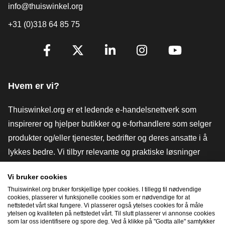
info@thuiswinkel.org
+31 (0)318 64 85 75
[_General:SocialMediaTitle]
Facebook
X
LinkedIn
Instagram
YouTube
Hvem er vi?
Thuiswinkel.org er et ledende e-handelsnettverk som
inspirerer og hjelper butikker og e-forhandlere som selger
produkter og/eller tjenester, bedrifter og deres ansatte i å
lykkes bedre. Vi tilbyr relevante og praktiske løsninger
med ulike tillitsmerker, Thuiswinkel-anmeldelser, juridiske
Vi bruker cookies
verktøy og råd, advokatvirksomhet, markedsundersøkelser,
Thuiswinkel.org bruker forskjellige typer cookies. I tillegg til nødvendige
og har vår egen utdanningsplattform, Thuiswinkel e-
cookies, plasserer vi funksjonelle cookies som er nødvendige for at
nettstedet vårt skal fungere. Vi plasserer også ytelses cookies for å måle
Academy.
ytelsen og kvaliteten på nettstedet vårt. Til slutt plasserer vi annonse cookies
som lar oss identifisere og spore deg. Ved å klikke på "Godta alle" samtykker