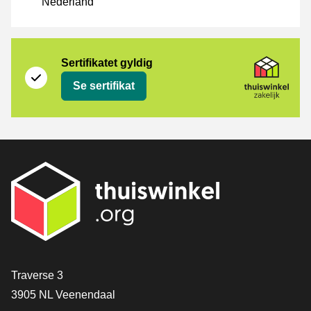
Nederland
Sertifikat
Thuiswinkel Zakelijk
Sertifikatet gyldig
Se sertifikat
[_General:Contact]
Traverse 3
3905 NL Veenendaal