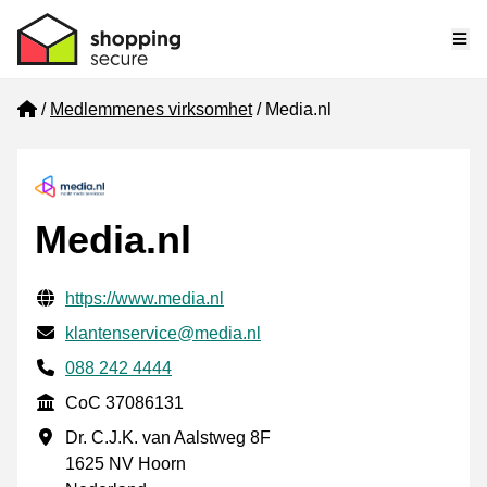
Me
Home
Medlemmenes virksomhet
Media.nl
Media.nl
Verifisert kontaktinformasjon
Website URL
https://www.media.nl
E-post
klantenservice@media.nl
Phone number
088 242 4444
CoC
CoC 37086131
Forretningsadresse
Dr. C.J.K. van Aalstweg 8F
1625 NV Hoorn