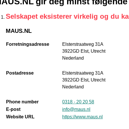
AUS.NL gir deg minst følgende 
Selskapet eksisterer virkelig og du k
MAUS.NL
Forretningsadresse
Elsterstraatweg 31A
3922GD Elst, Utrecht
Nederland
Postadresse
Elsterstraatweg 31A
3922GD Elst, Utrecht
Nederland
Phone number
0318 - 20 20 58
E-post
info@maus.nl
Website URL
https://www.maus.nl