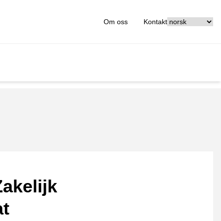
[_General:Langu
Om oss
Kontakt
akelijk
at