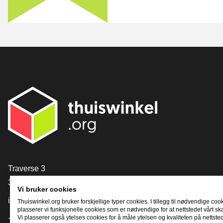
[_General:Contact]
Traverse 3
3905 NL Veenendaal
Vi bruker cookies
info@thuiswinkel.org
Thuiswinkel.org bruker forskjellige typer cookies. I tillegg til nødvendige coo
plasserer vi funksjonelle cookies som er nødvendige for at nettstedet vårt sk
+31 (0)318 64 85 75
Vi plasserer også ytelses cookies for å måle ytelsen og kvaliteten på nettstede