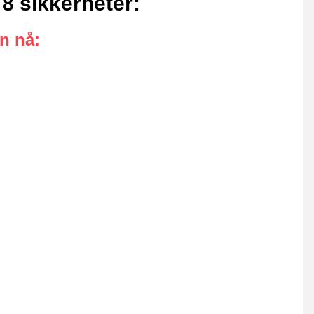
8 sikkerheter
:
an nå
: