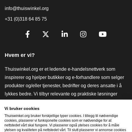
info@thuiswinkel.org
+31 (0)318 64 85 75
[_General:SocialMediaTitle]
Facebook
X
LinkedIn
Instagram
YouTube
Hvem er vi?
Thuiswinkel.org er et ledende e-handelsnettverk som
inspirerer og hjelper butikker og e-forhandlere som selger
produkter og/eller tjenester, bedrifter og deres ansatte i å
lykkes bedre. Vi tilbyr relevante og praktiske løsninger
med ulike tillitsmerker, Thuiswinkel-anmeldelser, juridiske
Vi bruker cookies
verktøy og råd, advokatvirksomhet, markedsundersøkelser,
Thuiswinkel.org bruker forskjellige typer cookies. I tillegg til nødvendige
og har vår egen utdanningsplattform, Thuiswinkel e-
cookies, plasserer vi funksjonelle cookies som er nødvendige for at
nettstedet vårt skal fungere. Vi plasserer også ytelses cookies for å måle
Academy.
ytelsen og kvaliteten på nettstedet vårt. Til slutt plasserer vi annonse cookies