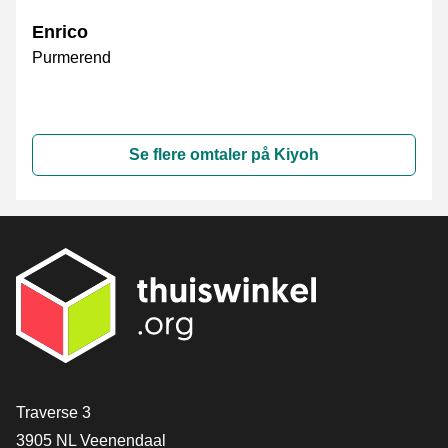
Enrico
Purmerend
Se flere omtaler på Kiyoh
[_General:Contact]
Traverse 3
3905 NL Veenendaal