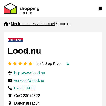
Me
Home
Medlemmenes virksomhet
Lood.nu
Lood.nu
[_General:NumberOfStarsPluralFormat]
9,2/10 op Kiyoh
Verifisert kontaktinformasjon
Website URL
http://www.lood.nu
E-post
verkoop@lood.nu
Phone number
0786176833
CoC
CoC 23074822
Forretningsadresse
Daltonstraat 54