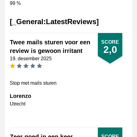
99 %
[_General:LatestReviews]
Twee mails sturen voor een
SCORE
2,0
review is gewoon irritant
19. desember 2025
[_General:NumberOfStarsSingularFormat]
Stop met mails sturen
Lorenzo
Utrecht
Zeer goed in een keer
SCORE