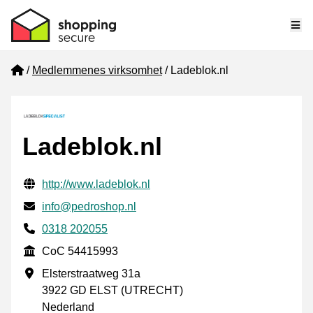
Me
Home
Medlemmenes virksomhet
Ladeblok.nl
Ladeblok.nl
Verifisert kontaktinformasjon
Website URL
http://www.ladeblok.nl
E-post
info@pedroshop.nl
Phone number
0318 202055
CoC
CoC 54415993
Forretningsadresse
Elsterstraatweg 31a
3922 GD ELST (UTRECHT)
Nederland