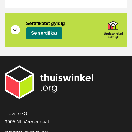
Sertifikat
Thuiswinkel Zakelijk
Sertifikatet gyldig
Se sertifikat
[_General:Contact]
Traverse 3
3905 NL Veenendaal