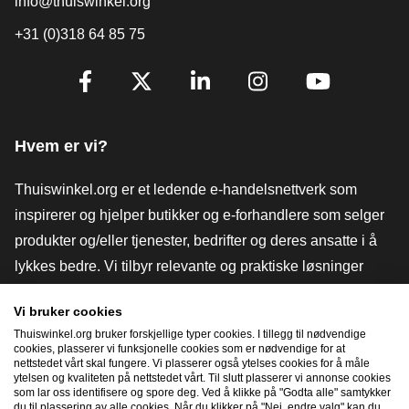
info@thuiswinkel.org
+31 (0)318 64 85 75
[_General:SocialMediaTitle]
Facebook
X
LinkedIn
Instagram
YouTube
Hvem er vi?
Thuiswinkel.org er et ledende e-handelsnettverk som
inspirerer og hjelper butikker og e-forhandlere som selger
produkter og/eller tjenester, bedrifter og deres ansatte i å
lykkes bedre. Vi tilbyr relevante og praktiske løsninger
med ulike tillitsmerker, Thuiswinkel-anmeldelser, juridiske
Vi bruker cookies
verktøy og råd, advokatvirksomhet, markedsundersøkelser,
Thuiswinkel.org bruker forskjellige typer cookies. I tillegg til nødvendige
og har vår egen utdanningsplattform, Thuiswinkel e-
cookies, plasserer vi funksjonelle cookies som er nødvendige for at
nettstedet vårt skal fungere. Vi plasserer også ytelses cookies for å måle
Academy.
ytelsen og kvaliteten på nettstedet vårt. Til slutt plasserer vi annonse cookies
som lar oss identifisere og spore deg. Ved å klikke på "Godta alle" samtykker
du til plassering av alle cookies. Når du klikker på "Nei, endre valg" kan du