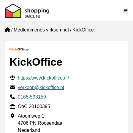
Me
Home
Medlemmenes virksomhet
KickOffice
KickOffice
Verifisert kontaktinformasjon
Website URL
https://www.kickoffice.nl/
E-post
verkoop@kickoffice.nl
Phone number
0165-593159
CoC
CoC 20100395
Forretningsadresse
Atoomweg 1
4706 PN Roosendaal
Nederland