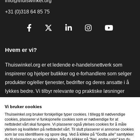
info@thuiswinkel.org
+31 (0)318 64 85 75
[_General:SocialMediaTitle]
Facebook
X
LinkedIn
Instagram
YouTube
Hvem er vi?
Thuiswinkel.org er et ledende e-handelsnettverk som
inspirerer og hjelper butikker og e-forhandlere som selger
produkter og/eller tjenester, bedrifter og deres ansatte i å
lykkes bedre. Vi tilbyr relevante og praktiske løsninger
med ulike tillitsmerker, Thuiswinkel-anmeldelser, juridiske
Vi bruker cookies
verktøy og råd, advokatvirksomhet, markedsundersøkelser,
Thuiswinkel.org bruker forskjellige typer cookies. I tillegg til nødvendige
og har vår egen utdanningsplattform, Thuiswinkel e-
cookies, plasserer vi funksjonelle cookies som er nødvendige for at
nettstedet vårt skal fungere. Vi plasserer også ytelses cookies for å måle
Academy.
ytelsen og kvaliteten på nettstedet vårt. Til slutt plasserer vi annonse cookies
som lar oss identifisere og spore deg. Ved å klikke på "Godta alle" samtykker
du til plassering av alle cookies. Når du klikker på "Nei, endre valg" kan du