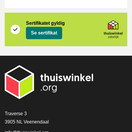
Sertifikat
Thuiswinkel Zakelijk
Sertifikatet gyldig
Se sertifikat
[_General:Contact]
Traverse 3
3905 NL Veenendaal