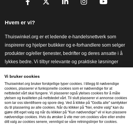
Facebook
X
LinkedIn
Instagram
YouTube
Hvem er vi?
Thuiswinkel.org er et ledende e-handelsnettverk som
inspirerer og hjelper butikker og e-forhandlere som selger
produkter og/eller tjenester, bedrifter og deres ansatte i å
lykkes bedre. Vi tilbyr relevante og praktiske løsninger
med ulike tillitsmerker, Thuiswinkel-anmeldelser, juridiske
Vi bruker cookies
verktøy og råd, advokatvirksomhet, markedsundersøkelser,
Thuiswinkel.org bruker forskjellige typer cookies. I tillegg til nødvendige
og har vår egen utdanningsplattform, Thuiswinkel e-
cookies, plasserer vi funksjonelle cookies som er nødvendige for at
nettstedet vårt skal fungere. Vi plasserer også ytelses cookies for å måle
Academy.
ytelsen og kvaliteten på nettstedet vårt. Til slutt plasserer vi annonse cookies
som lar oss identifisere og spore deg. Ved å klikke på "Godta alle" samtykker
du til plassering av alle cookies. Når du klikker på "Nei, endre valg" kan du
gjøre ditt eget valg og når du klikker på "Kun nødvendige" vil vi kun plassere
Naviger raskt
nødvendige cookies. Hvis du ønsker å vite mer om cookies våre eller endre
ditt valg av cookies senere, vennligst se våre retningslinjer for cookies.
[_G