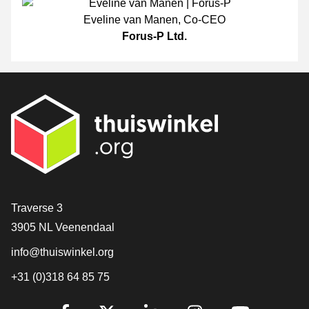
Eveline van Manen
,
Co-CEO
Forus-P Ltd.
[_General:Contact]
Traverse 3
3905 NL Veenendaal
info@thuiswinkel.org
+31 (0)318 64 85 75
[_General:SocialMediaTitle]