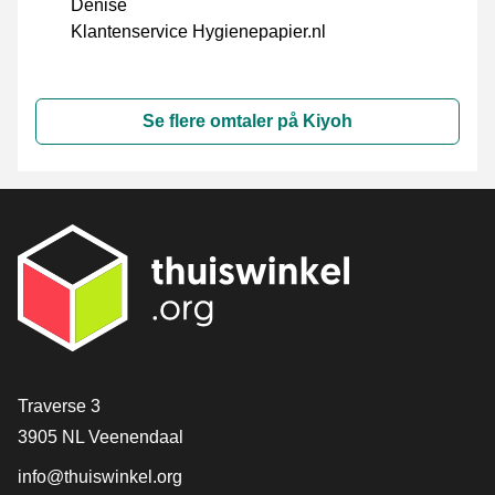
Denise
Klantenservice Hygienepapier.nl
Se flere omtaler på Kiyoh
[_General:Contact]
Traverse 3
3905 NL Veenendaal
info@thuiswinkel.org