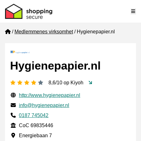
Me
Home
Medlemmenes virksomhet
Hygienepapier.nl
Hygienepapier.nl
[_General:NumberOfStarsPluralFormat]
8,6/10 op Kiyoh
Verifisert kontaktinformasjon
Website URL
http://www.hygienepapier.nl
E-post
info@hygienepapier.nl
Phone number
0187 745042
CoC
CoC 69835446
Forretningsadresse
Energiebaan 7