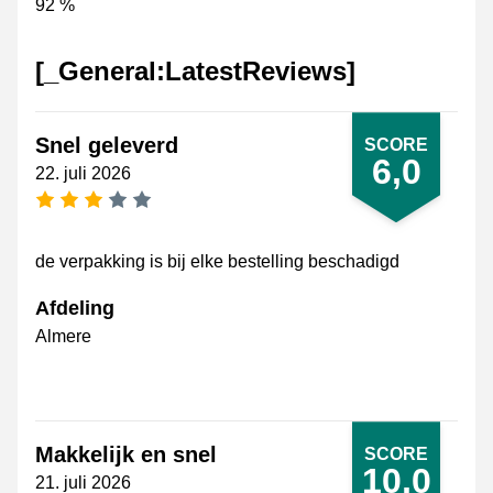
92 %
[_General:LatestReviews]
Snel geleverd
SCORE
6,0
22. juli 2026
[_General:NumberOfStarsPluralFormat]
de verpakking is bij elke bestelling beschadigd
Afdeling
Almere
Makkelijk en snel
SCORE
10,0
21. juli 2026