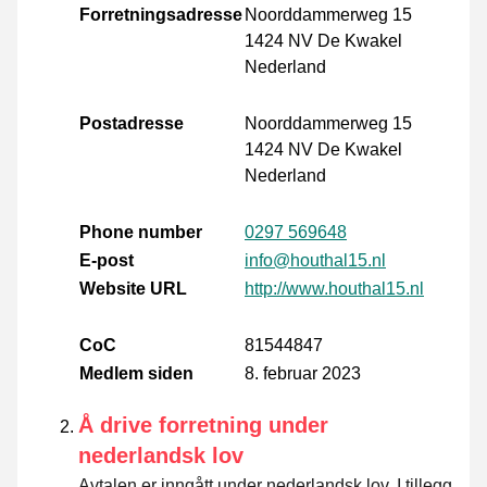
Forretningsadresse
Noorddammerweg 15
1424 NV De Kwakel
Nederland
Postadresse
Noorddammerweg 15
1424 NV De Kwakel
Nederland
Phone number
0297 569648
E-post
info@houthal15.nl
Website URL
http://www.houthal15.nl
CoC
81544847
Medlem siden
8. februar 2023
Å drive forretning under
nederlandsk lov
Avtalen er inngått under nederlandsk lov. I tillegg