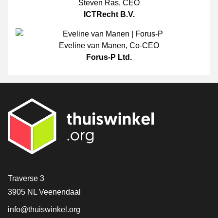
Steven Ras
,
CEO
ICTRecht B.V.
Eveline van Manen
,
Co-CEO
Forus-P Ltd.
[_General:Contact]
Traverse 3
3905 NL Veenendaal
info@thuiswinkel.org