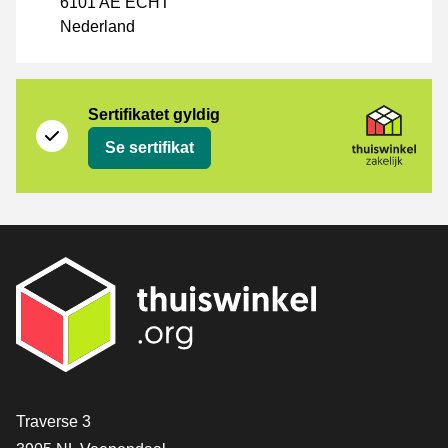
6101 AE ECHT
Nederland
Sertifikat
Thuiswinkel Zakelijk
Sertifikatet gyldig
Se sertifikat
[_General:Contact]
Traverse 3