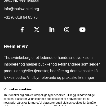
3905 NL Veenendaal
info@thuiswinkel.org
+31 (0)318 64 85 75
[_General:SocialMediaTitle]
Facebook
X
LinkedIn
Instagram
YouTube
Hvem er vi?
Thuiswinkel.org er et ledende e-handelsnettverk som
inspirerer og hjelper butikker og e-forhandlere som selger
produkter og/eller tjenester, bedrifter og deres ansatte i å
lykkes bedre. Vi tilbyr relevante og praktiske løsninger
med ulike tillitsmerker, Thuiswinkel-anmeldelser, juridiske
Vi bruker cookies
verktøy og råd, advokatvirksomhet, markedsundersøkelser,
Thuiswinkel.org bruker forskjellige typer cookies. I tillegg til nødvendige
og har vår egen utdanningsplattform, Thuiswinkel e-
cookies, plasserer vi funksjonelle cookies som er nødvendige for at
nettstedet vårt skal fungere. Vi plasserer også ytelses cookies for å måle
Academy.