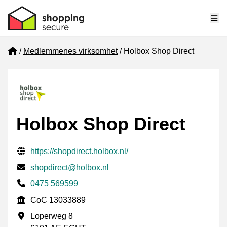
Me
Home
Medlemmenes virksomhet
Holbox Shop Direct
Holbox Shop Direct
Verifisert kontaktinformasjon
Website URL
https://shopdirect.holbox.nl/
E-post
shopdirect@holbox.nl
Phone number
0475 569599
CoC
CoC 13033889
Forretningsadresse
Loperweg 8