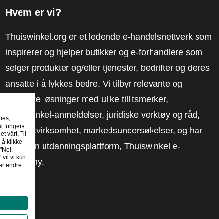
Hvem er vi?
Thuiswinkel.org er et ledende e-handelsnettverk som
inspirerer og hjelper butikker og e-forhandlere som
selger produkter og/eller tjenester, bedrifter og deres
ansatte i å lykkes bedre. Vi tilbyr relevante og
praktiske løsninger med ulike tillitsmerker,
Thuiswinkel-anmeldelser, juridiske verktøy og råd,
kies,
al fungere.
advokatvirksomhet, markedsundersøkelser, og har
t vårt. Til
 å klikke
vår egen utdanningsplattform, Thuiswinkel e-
"Nei,
 vil vi kun
Academy.
er endre