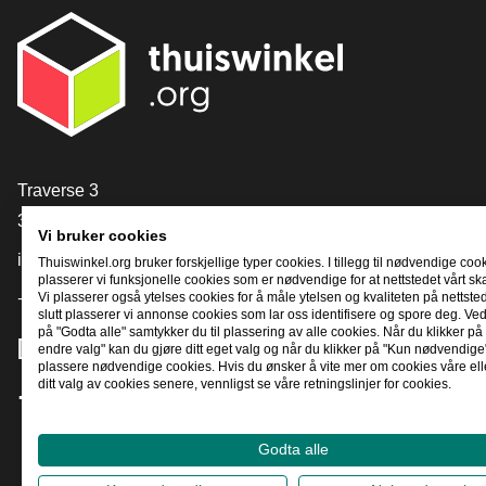
[_General:Contact]
Traverse 3
3905 NL Veenendaal
Vi bruker cookies
info@thuiswinkel.org
Thuiswinkel.org bruker forskjellige typer cookies. I tillegg til nødvendige coo
plasserer vi funksjonelle cookies som er nødvendige for at nettstedet vårt sk
+31 (0)318 64 85 75
Vi plasserer også ytelses cookies for å måle ytelsen og kvaliteten på nettstede
slutt plasserer vi annonse cookies som lar oss identifisere og spore deg. Ved
på "Godta alle" samtykker du til plassering av alle cookies. Når du klikker på 
[_General:SocialMediaTitle]
endre valg" kan du gjøre ditt eget valg og når du klikker på "Kun nødvendige"
plassere nødvendige cookies. Hvis du ønsker å vite mer om cookies våre ell
ditt valg av cookies senere, vennligst se våre retningslinjer for cookies.
Facebook
X
LinkedIn
Instagram
YouTube
Godta alle