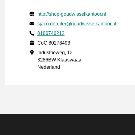
Verifisert kontaktinformasjon
Website URL
http://shop-goudwisselkantoor.nl
E-post
sjaco.deruiter@goudwisselkantoor.nl
Phone number
0186746212
CoC
CoC 80278493
Forretningsadresse
Industrieweg, 13
3286BW Klaaswaaal
Nederland