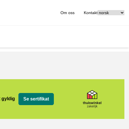
[_General:Langu
Om oss
Kontakt
jk
t gyldig
Se sertifikat