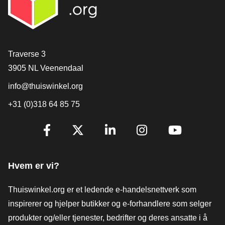
[_General:Contact]
Traverse 3
3905 NL Veenendaal
info@thuiswinkel.org
+31 (0)318 64 85 75
[_General:SocialMediaTitle]
Facebook
X
LinkedIn
Instagram
YouTube
Hvem er vi?
Thuiswinkel.org er et ledende e-handelsnettverk som
inspirerer og hjelper butikker og e-forhandlere som selger
produkter og/eller tjenester, bedrifter og deres ansatte i å