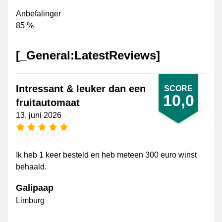
Anbefalinger
85 %
[_General:LatestReviews]
Intressant & leuker dan een
SCORE
10,0
fruitautomaat
13. juni 2026
[_General:NumberOfStarsPluralFormat]
Ik heb 1 keer besteld en heb meteen 300 euro winst
behaald.
Galipaap
Limburg