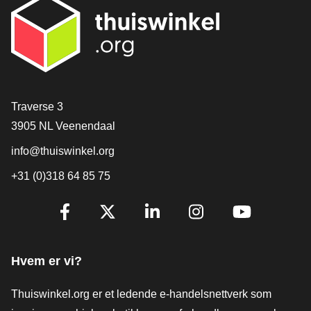
[_General:Contact]
Traverse 3
3905 NL Veenendaal
info@thuiswinkel.org
+31 (0)318 64 85 75
[_General:SocialMediaTitle]
Facebook
X
LinkedIn
Instagram
YouTube
Hvem er vi?
Thuiswinkel.org er et ledende e-handelsnettverk som