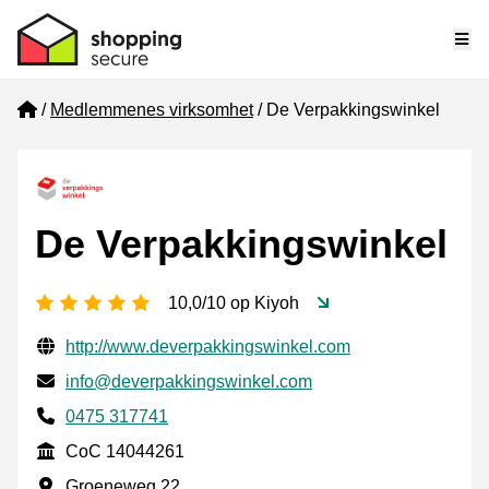
Me
Home
Medlemmenes virksomhet
De Verpakkingswinkel
De Verpakkingswinkel
[_General:NumberOfStarsPluralFormat]
10,0/10 op Kiyoh
Verifisert kontaktinformasjon
Website URL
http://www.deverpakkingswinkel.com
E-post
info@deverpakkingswinkel.com
Phone number
0475 317741
CoC
CoC 14044261
Forretningsadresse
Groeneweg 22