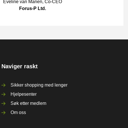
Eveline van Manen
,
Co-CEO
Forus-P Ltd.
Naviger raskt
Sikker shopping med lenger
Hjelpesenter
Søk etter medlem
Om oss