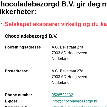
hocoladebezorgd B.V. gir deg m
ikkerheter
:
Selskapet eksisterer virkelig og du k
Chocoladebezorgd B.V.
Forretningsadresse
A.G. Bellstraat 27a
7903 AD Hoogeveen
Nederland
Postadresse
A.G. Bellstraat 27a
7903 AD Hoogeveen
Nederland
Phone number
0528522132
E-post
info@chocoladebezorgd.nl