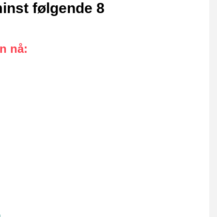
inst følgende 8
an nå
: