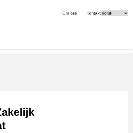
[_General:Langu
Om oss
Kontakt
akelijk
at