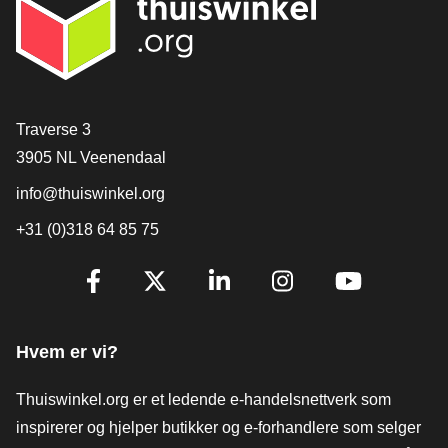
[_General:Contact]
Traverse 3
3905 NL Veenendaal
info@thuiswinkel.org
+31 (0)318 64 85 75
[_General:SocialMediaTitle]
Facebook
X
LinkedIn
Instagram
YouTube
Hvem er vi?
Thuiswinkel.org er et ledende e-handelsnettverk som
inspirerer og hjelper butikker og e-forhandlere som selger