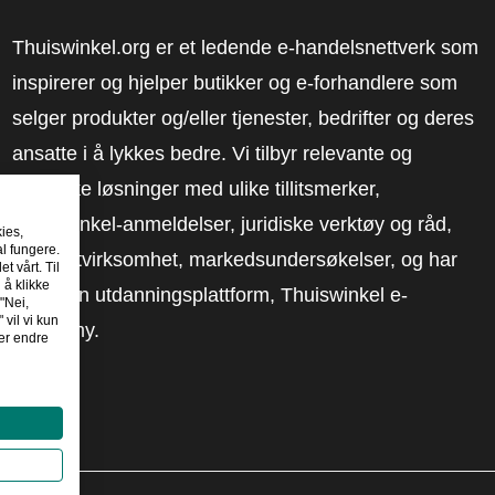
Thuiswinkel.org er et ledende e-handelsnettverk som
inspirerer og hjelper butikker og e-forhandlere som
selger produkter og/eller tjenester, bedrifter og deres
ansatte i å lykkes bedre. Vi tilbyr relevante og
praktiske løsninger med ulike tillitsmerker,
Thuiswinkel-anmeldelser, juridiske verktøy og råd,
kies,
al fungere.
advokatvirksomhet, markedsundersøkelser, og har
t vårt. Til
 å klikke
vår egen utdanningsplattform, Thuiswinkel e-
"Nei,
 vil vi kun
Academy.
er endre