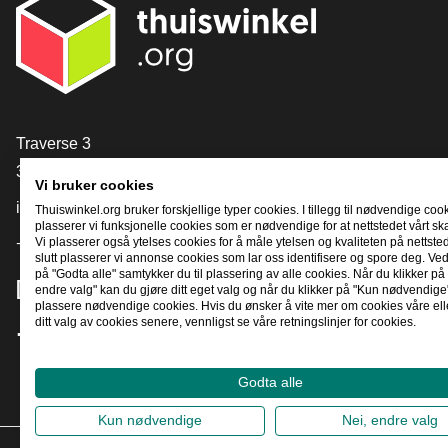
[_General:Contact]
Traverse 3
3905 NL Veenendaal
Vi bruker cookies
info@thuiswinkel.org
Thuiswinkel.org bruker forskjellige typer cookies. I tillegg til nødvendige coo
plasserer vi funksjonelle cookies som er nødvendige for at nettstedet vårt sk
+31 (0)318 64 85 75
Vi plasserer også ytelses cookies for å måle ytelsen og kvaliteten på nettstede
slutt plasserer vi annonse cookies som lar oss identifisere og spore deg. Ved
på "Godta alle" samtykker du til plassering av alle cookies. Når du klikker på 
[_General:SocialMediaTitle]
endre valg" kan du gjøre ditt eget valg og når du klikker på "Kun nødvendige"
plassere nødvendige cookies. Hvis du ønsker å vite mer om cookies våre ell
ditt valg av cookies senere, vennligst se våre retningslinjer for cookies.
Facebook
X
LinkedIn
Instagram
YouTube
Godta alle
Kun nødvendige
Nei, endre valg