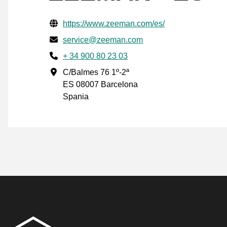
Verifisert kontaktinformasjon
Website URL
https://www.zeeman.com/es/
E-post
service@zeeman.com
Phone number
+ 34 900 80 23 03
Forretningsadresse
C/Balmes 76 1º-2ª
ES 08007 Barcelona
Spania