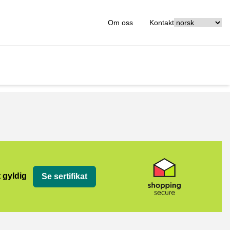
[_General:Langu
Om oss
Kontakt
t gyldig
Se sertifikat