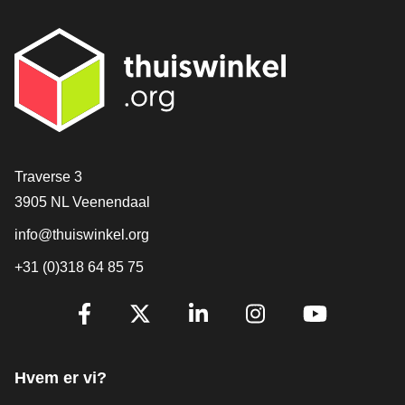
[_General:Contact]
Traverse 3
3905 NL Veenendaal
info@thuiswinkel.org
+31 (0)318 64 85 75
[_General:SocialMediaTitle]
Facebook
X
LinkedIn
Instagram
YouTube
Hvem er vi?