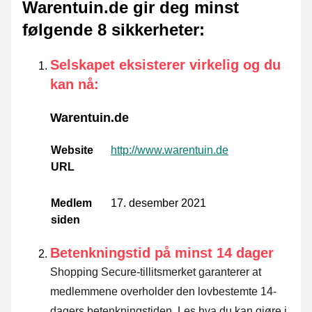
Warentuin.de gir deg minst
følgende 8 sikkerheter
:
Selskapet eksisterer virkelig og du
kan nå
:
Warentuin.de
Website
http://www.warentuin.de
URL
Medlem
17. desember 2021
siden
Betenkningstid på minst 14 dager
Shopping Secure-tillitsmerket garanterer at
medlemmene overholder den lovbestemte 14-
dagers betenkningstiden.
Les hva du kan gjøre i