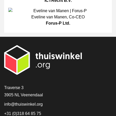
ICTRecht B.V.
Eveline van Manen
,
Co-CEO
Forus-P Ltd.
[_General:Contact]
Traverse 3
3905 NL Veenendaal
info@thuiswinkel.org
+31 (0)318 64 85 75