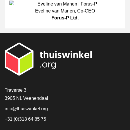
Eveline van Manen
,
Co-CEO
Forus-P Ltd.
[_General:Contact]
Traverse 3
3905 NL Veenendaal
info@thuiswinkel.org
+31 (0)318 64 85 75