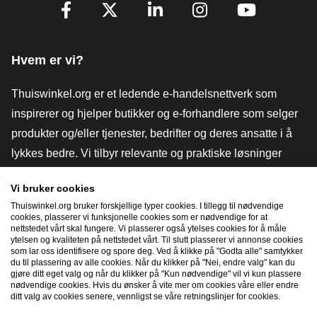
[_General:SocialMediaTitle]
Facebook
X
LinkedIn
Instagram
YouTube
Hvem er vi?
Thuiswinkel.org er et ledende e-handelsnettverk som
inspirerer og hjelper butikker og e-forhandlere som selger
produkter og/eller tjenester, bedrifter og deres ansatte i å
lykkes bedre. Vi tilbyr relevante og praktiske løsninger
med ulike tillitsmerker, Thuiswinkel-anmeldelser, juridiske
Vi bruker cookies
verktøy og råd, advokatvirksomhet, markedsundersøkelser,
Thuiswinkel.org bruker forskjellige typer cookies. I tillegg til nødvendige
og har vår egen utdanningsplattform, Thuiswinkel e-
cookies, plasserer vi funksjonelle cookies som er nødvendige for at
nettstedet vårt skal fungere. Vi plasserer også ytelses cookies for å måle
Academy.
ytelsen og kvaliteten på nettstedet vårt. Til slutt plasserer vi annonse cookies
som lar oss identifisere og spore deg. Ved å klikke på "Godta alle" samtykker
du til plassering av alle cookies. Når du klikker på "Nei, endre valg" kan du
gjøre ditt eget valg og når du klikker på "Kun nødvendige" vil vi kun plassere
Naviger raskt
nødvendige cookies. Hvis du ønsker å vite mer om cookies våre eller endre
ditt valg av cookies senere, vennligst se våre retningslinjer for cookies.
[_G