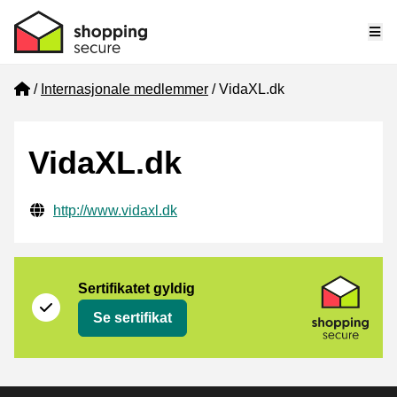
Me
Home
Internasjonale medlemmer
VidaXL.dk
VidaXL.dk
Verifisert kontaktinformasjon
Website URL
http://www.vidaxl.dk
Sertifikat
Shopping Secure
Sertifikatet gyldig
Se sertifikat