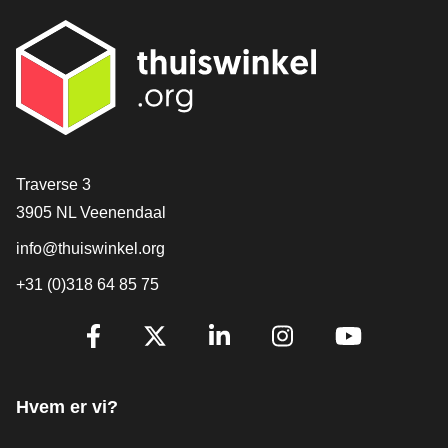
[_General:Contact]
Traverse 3
3905 NL Veenendaal
info@thuiswinkel.org
+31 (0)318 64 85 75
[_General:SocialMediaTitle]
Facebook
X
LinkedIn
Instagram
YouTube
Hvem er vi?