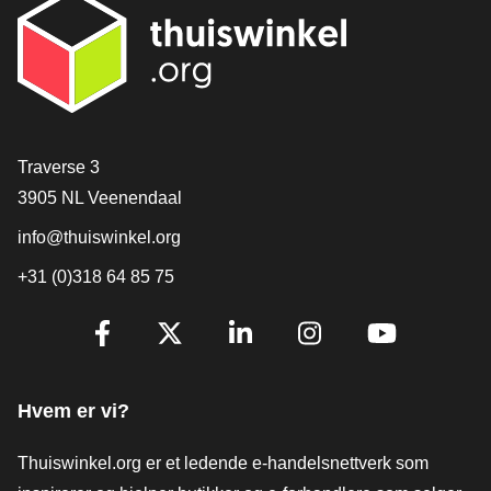
[_General:Contact]
Traverse 3
3905 NL Veenendaal
info@thuiswinkel.org
+31 (0)318 64 85 75
[_General:SocialMediaTitle]
Facebook
X
LinkedIn
Instagram
YouTube
Hvem er vi?
Thuiswinkel.org er et ledende e-handelsnettverk som