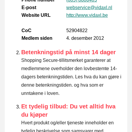
E-post
webservice@vidaxl.nl
Website URL
http://www.vidaxl.be
CoC
52904822
Medlem siden
4. desember 2012
Betenkningstid på minst 14 dager
Shopping Secure-tillitsmerket garanterer at
medlemmene overholder den lovbestemte 14-
dagers betenkningstiden.
Les hva du kan gjøre i
denne betenkningstiden. og hva som er
unntakene i loven
.
Et tydelig tilbud: Du vet alltid hva
du kjøper
Hvert produkt og/eller tjeneste inneholder en
tydelig beskrivelse som samsvarer med