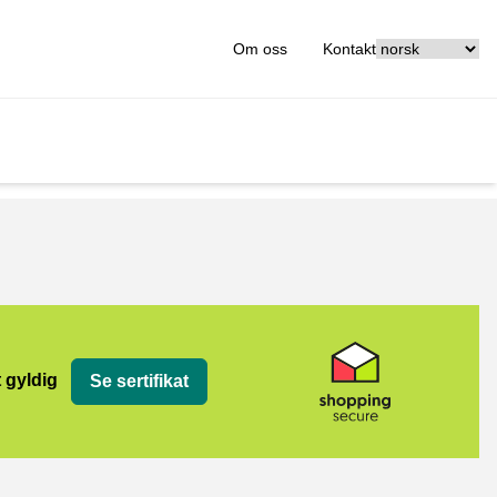
[_General:Langu
Om oss
Kontakt
t gyldig
Se sertifikat