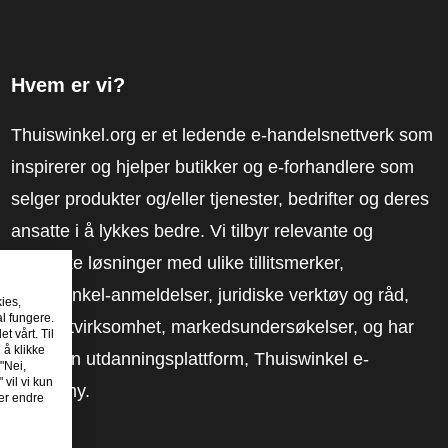
Hvem er vi?
Thuiswinkel.org er et ledende e-handelsnettverk som
inspirerer og hjelper butikker og e-forhandlere som
selger produkter og/eller tjenester, bedrifter og deres
ansatte i å lykkes bedre. Vi tilbyr relevante og
praktiske løsninger med ulike tillitsmerker,
Thuiswinkel-anmeldelser, juridiske verktøy og råd,
kies,
al fungere.
advokatvirksomhet, markedsundersøkelser, og har
t vårt. Til
 å klikke
vår egen utdanningsplattform, Thuiswinkel e-
"Nei,
 vil vi kun
Academy.
er endre