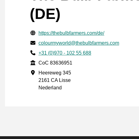
(DE)
Verifisert kontaktinformasjon
Website URL
https://thebulbfarmers.com/de/
E-post
colourmyworld@thebulbfarmers.com
Phone number
+31 (0)970 - 102 55 688
CoC
CoC 83636951
Forretningsadresse
Heereweg 345
2161 CA Lisse
Nederland