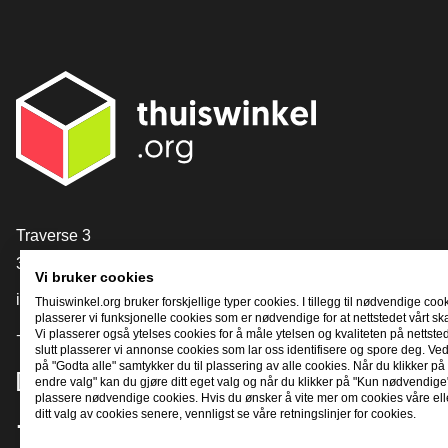
[_General:Contact]
Traverse 3
3905 NL Veenendaal
Vi bruker cookies
info@thuiswinkel.org
Thuiswinkel.org bruker forskjellige typer cookies. I tillegg til nødvendige coo
plasserer vi funksjonelle cookies som er nødvendige for at nettstedet vårt sk
+31 (0)318 64 85 75
Vi plasserer også ytelses cookies for å måle ytelsen og kvaliteten på nettstede
slutt plasserer vi annonse cookies som lar oss identifisere og spore deg. Ved
på "Godta alle" samtykker du til plassering av alle cookies. Når du klikker på 
[_General:SocialMediaTitle]
endre valg" kan du gjøre ditt eget valg og når du klikker på "Kun nødvendige"
plassere nødvendige cookies. Hvis du ønsker å vite mer om cookies våre ell
ditt valg av cookies senere, vennligst se våre retningslinjer for cookies.
Facebook
X
LinkedIn
Instagram
YouTube