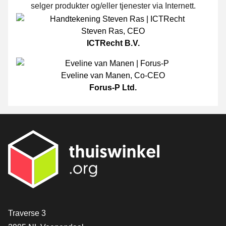
selger produkter og/eller tjenester via Internett.
Steven Ras
,
CEO
ICTRecht B.V.
Eveline van Manen
,
Co-CEO
Forus-P Ltd.
[_General:Contact]
Traverse 3