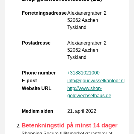
Forretningsadresse
Alexianergraben 2
52062 Aachen
Tyskland
Postadresse
Alexianergraben 2
52062 Aachen
Tyskland
Phone number
+31881021000
E-post
info@goudwisselkantoor.nl
Website URL
http://www.shop-
goldwechselhaus.de
Medlem siden
21. april 2022
Betenkningstid på minst 14 dager
Shopping Secure-tillitsmerket garanterer at