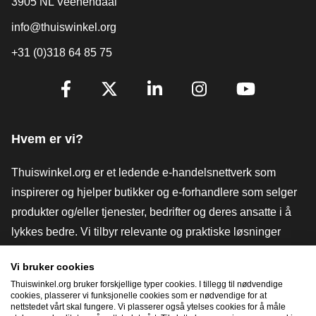
3905 NL Veenendaal
info@thuiswinkel.org
+31 (0)318 64 85 75
[_General:SocialMediaTitle]
Facebook
X
LinkedIn
Instagram
YouTube
Hvem er vi?
Thuiswinkel.org er et ledende e-handelsnettverk som
inspirerer og hjelper butikker og e-forhandlere som selger
produkter og/eller tjenester, bedrifter og deres ansatte i å
lykkes bedre. Vi tilbyr relevante og praktiske løsninger
med ulike tillitsmerker, Thuiswinkel-anmeldelser, juridiske
Vi bruker cookies
verktøy og råd, advokatvirksomhet, markedsundersøkelser,
Thuiswinkel.org bruker forskjellige typer cookies. I tillegg til nødvendige
og har vår egen utdanningsplattform, Thuiswinkel e-
cookies, plasserer vi funksjonelle cookies som er nødvendige for at
nettstedet vårt skal fungere. Vi plasserer også ytelses cookies for å måle
Academy.